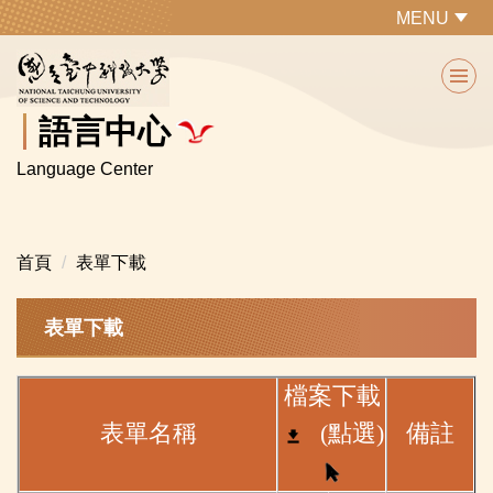
跳
MENU
到
主
要
內
語言中心
容
Language Center
區
首頁
表單下載
表單下載
檔案下載
表單名稱
(點選)
備註