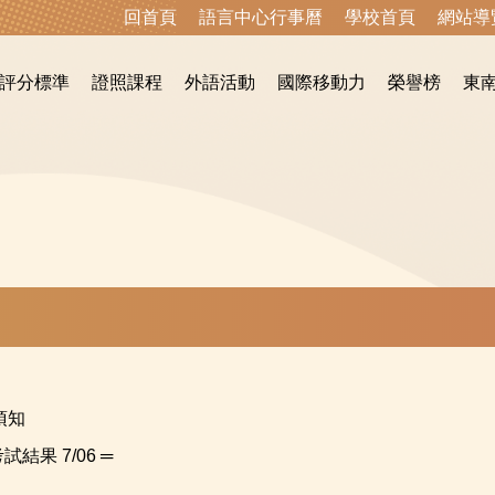
回首頁
語言中心行事曆
學校首頁
網站導
評分標準
證照課程
外語活動
國際移動力
榮譽榜
東
須知
試結果 7/06 ═