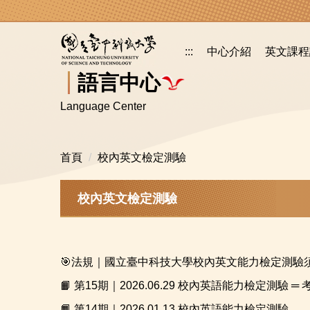
跳
到
主
:::
中心介紹
英文課程
要
內
語言中心
容
Language Center
區
首頁
校內英文檢定測驗
校內英文檢定測驗
🎯法規｜國立臺中科技大學校內英文能力檢定測驗
📙 第15期｜2026.06.29 校內英語能力檢定測驗 ═ 考
📙 第14期｜2026.01.13 校內英語能力檢定測驗