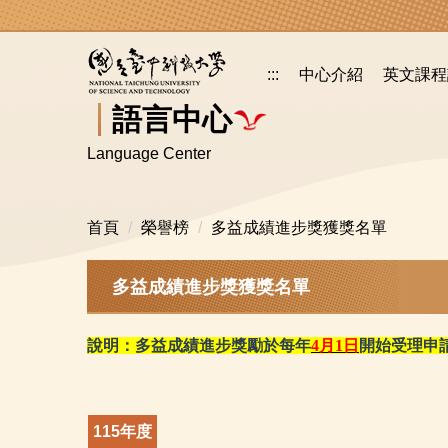
跳
到
主
:::
中心介紹
英文課程
要
內
語言中心
容
Language Center
區
首頁
榮譽榜
多益成績進步獎獲獎名單
多益成績進步獎獲獎名單
說明：多益成績進步獎勵於
每年
4月1日
開始受理申
115年度