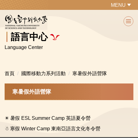
跳
MENU
到
主
要
內
語言中心
容
Language Center
區
首頁
國際移動力系列活動
寒暑假外語營隊
寒暑假外語營隊
☀ 暑假 ESL Summer Camp 英語夏令營
☃ 寒假 Winter Camp 東南亞語言文化冬令營