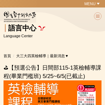
跳
MENU
到
主
要
內
語言中心
容
Language Center
區
首頁
大三大四英檢輔導｜最新消息▼
⛳【預選公告】日間部115-1英檢輔導課
程(畢業門檻班) 5/25~6/5(已截止)