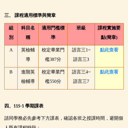
三、
課程適用標準與
簡章
組
科目名
適用門檻標
班級
課程實施要
別
稱
準
點(簡章)
A
英檢輔
校定畢業門
語言三1~
點此查看
導
檻387分
語言三3
B
進階英
校定畢業門
語言三4~
點此查看
檢輔導
檻550分
語言三7
四、
學期課表
115-1
請同學務必先參考下方課表，確認各班
之授課時間，避開個
人既有課程時段：