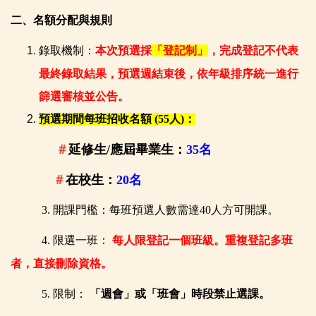
二、
名額分配與規則
錄取機制：
本次預選採
「登記制」
，完成登記不代表
最終錄取結果，預選週結束後，
依年級排序
統一進
行
篩選審核並公告
。
預選期間每班招收名額 (55人)：
＃
延修生/應屆畢業生：
35名
＃
在校生：
20
名
3.
開課門檻：每班預選人數需達40人方可開課。
4.
限選一班：
每人限登記一個班級。重複登記多班
者，直接刪除資格。
5.
限制：
「週會」或「班會」時段禁止選課。