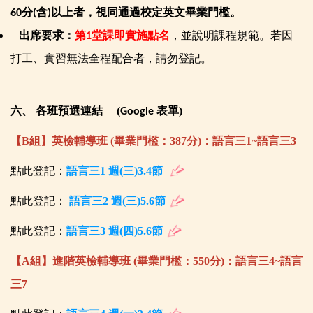
分
含
以上者，視同通過校定英文畢業門檻。
60
(
)
出席要求：
第
堂課即實施點名
，並說明課程規範。若因
1
打工、實習無法全程配合者，請勿登記。
六、
各班預選連結 (
表單)
Google
【B組】英檢輔導班 (畢業門檻：387分)：語言三1~語言三3
點此登記：
語言三1 週(三)3.4節
點此登記
：
語言三2 週(三)5.6節
點此登記
：
語言三3 週(四)5.6節
【A組】進階英檢輔導班 (畢業門檻：550分)
：語言三4~語言
三7