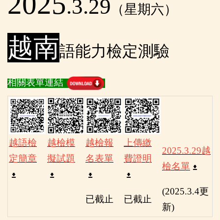
2025
.3.29
（星期六）
越南
語能力檢定測驗
相關表單連結
越語檢
越檢模
越檢報
上傳繳
2025.3.29越
定簡章
擬試題
名表單
費證明
檢名單
(2025.3.4更
已截止
已截止
新)