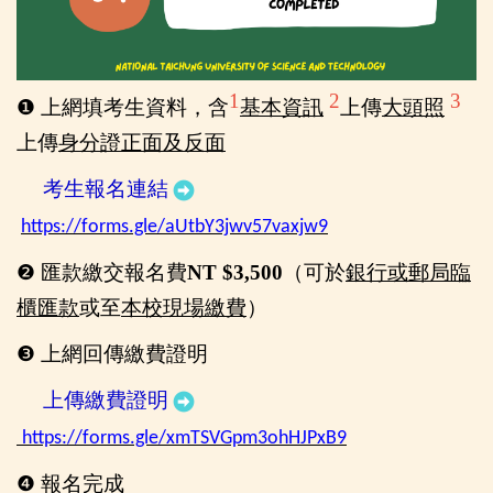
1
2
3
❶
上網填考生資料，含
基本資訊
上傳
大頭照
上傳
身分證正面及反面
考生報名連結
https://forms.gle/aUtbY3jwv57vaxjw9
❷
匯款繳交報名費
NT $3,500
（
可於
銀行或郵局臨
櫃匯款
或至
本校現場
繳費
）
❸
上網回傳繳費證明
上傳繳費證明
https://forms.gle/xmTSVGpm3ohHJPxB9
❹
報名完成