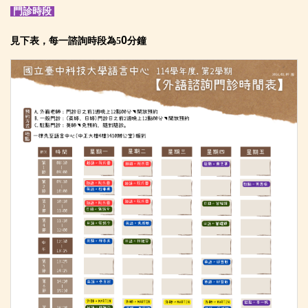
門診時段
0
見下表
，每一諮詢時段為5
分鐘