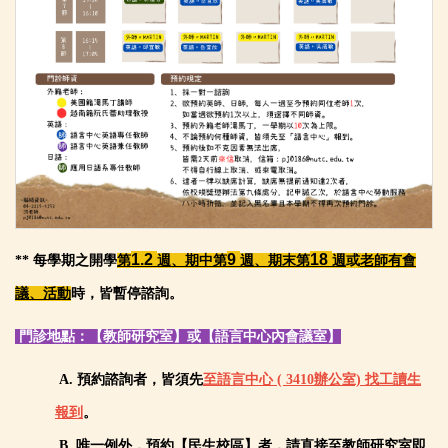
1.2
9
18
**
每學期之開學
第
週、期中第
週
、期末第
週
或
老師有會
議、活動
時，皆暫停諮詢。
門診地點：【教師研究室】或【語言中心內會議室】
A. 預約諮詢者，皆須先
至語言中心 (
3410
辦公室) 找工讀生
報到
。
B. 唯一例外，預約【民生校區】者，請直接至教師研究室即