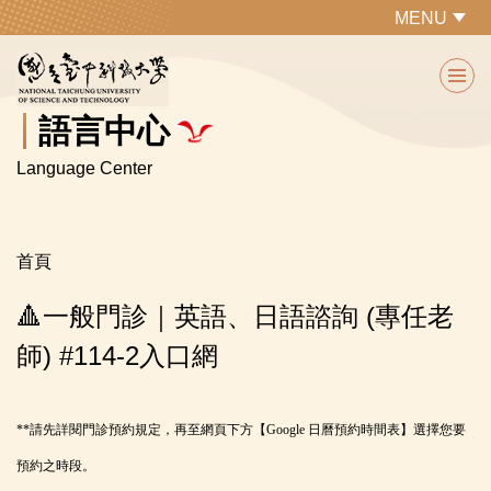
跳
MENU
到
主
要
內
語言中心
容
Language Center
區
首頁
🔺一般門診｜英語、日語諮詢 (專任老
師) #114-2入口網
**請先詳閱門診預約規定，再至網頁下方【Goog
le 日曆預約時間表】選擇您要
預約之時段。