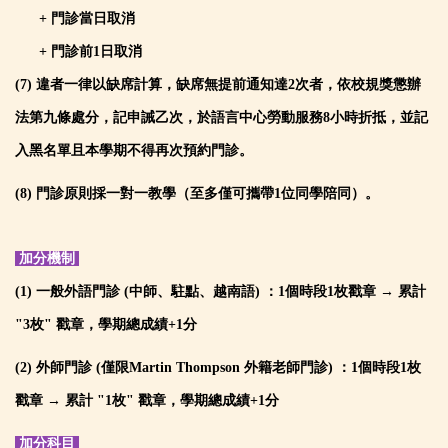
+ 門診當日取消
+ 門診前1日取消
(7)
違者一律以缺席計算，缺席無提前通知達2次者，依校規獎懲辦
法第九條處分，記申誡乙次，於語言中心勞動服務8小時折抵，
並記
入黑名單且本學期不得再次預約門診。
(8) 門診原則採一對一教學（至多僅可攜帶1位同學陪同）。
加分機制
(1)
一般外語門診 (中師、駐點、越南語) ：1個時段1枚戳章
→ 累計
"3枚" 戳章
，學期總成績+1分
(2)
外師門診
(僅限Martin Thompson 外籍老師門診) ：
1個時段1枚
戳章 → 累計 "1枚" 戳章，學期總成績+1分
加分科目