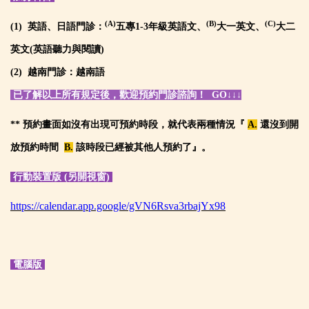
(A)
(B)
(C)
(1) 英
語
、日語門診：
五專1-3年級英語文、
大一英文、
大二
英文(英語聽力與閱讀)
(2)
越南門診：越南語
已了解以上所有規定後，歡迎預約門診諮詢！ GO
↓
↓
↓
** 預約畫面如沒有出現可預約時段，就代表兩種情況『
A.
還沒到開
放預約時間
B.
該時段已經被其他人預約了』。
行動裝置版 (另開視窗)
https://calendar.app.google/gVN6Rsva3rbajYx98
電腦版