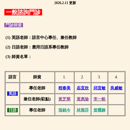
2026.2.11 更新
一般諮詢門診
門診師資
(1) 英語老師：語言中心專任、兼任教師
(2) 日語老師：
應用日語系專任教師
(3) 師資名單：
語言
師資
1.
2.
3.
4.
專任老師
程春美
岳宜欣
邱宜敏
吳威敏
英語
兼任老師(駐點)
黃芝華
黃惠瑜
李一帆
日語
專任
老師
張銘今
林雅芬
曾耀鋒