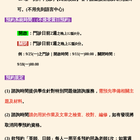
可。(不用先到語言中心)
預約
系統
時間
：(不接受當日預約)
開啟
：門診日前2週
。
之晚上12點0分
關閉
：
門診日前1週
。
之晚上12點0分
例：9/25(一)之門診｜開啟時間：9/11(一)00:00，關閉時間：
9
/18(一)00:00
預約規定
(1) 諮詢時間提供學生針對特別問題做諮詢服務，
需預先準備相關主
題及材料
。
(2) 諮詢時間
請勿用於作業及文章之檢查、校對、編修
，如有發現將
取消同學預約資格。
(3) 欲預約「英師、日師」每人一周至多預約同為老師1次；如當週