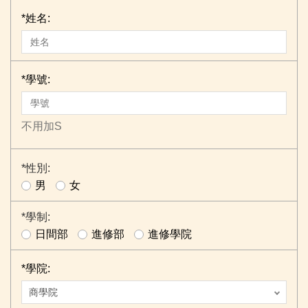
*
姓名:
*
學號:
不用加S
*
性別:
男
女
*
學制:
日間部
進修部
進修學院
*
學院: