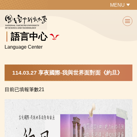
跳
MENU
到
主
要
內
語言中心
容
Language Center
區
114.03.27 享夜國際-我與世界面對面《約旦》
目前已填報筆數21