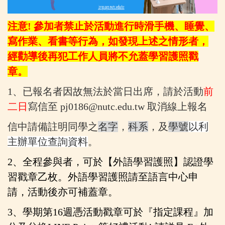
注意! 參加者禁止於活動進行時滑手機、睡覺、
寫作業、看書等行為，如發現上述之情形者，
經勸導後再犯工作人員將不允蓋學習護照戳
章。
1
、已報名者因故無法於當日出席，請於活動
前
二
日
寫信至
pj0186@nutc.edu.tw
取消線上報名
信中請備註明同學之
名字
，
科系
，及
學號
以利
主辦單位查詢資料
。
2
、全程參與者，可於【外語學習護照】認證學
習戳章乙枚。外語學習護照請至語言中心申
請，活動後亦可補蓋章。
3
、學期第16週憑活動戳章可於『指定課程』加