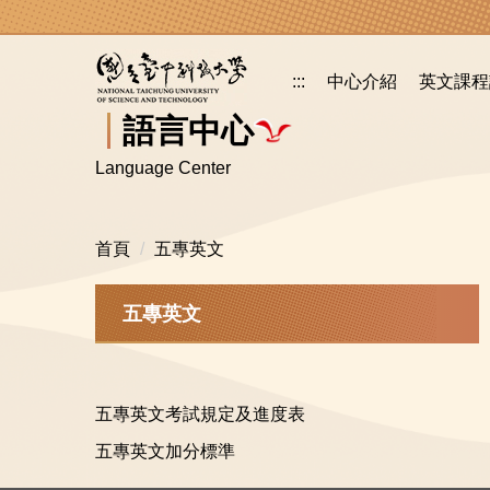
跳
到
主
:::
中心介紹
英文課程
要
內
語言中心
容
Language Center
區
首頁
五專英文
五專英文
五專英文考試規定及進度表
五專英文加分標準