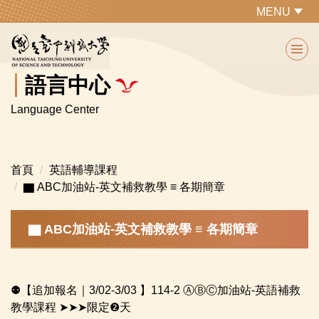
跳
MENU
到
主
要
內
語言中心
容
Language Center
區
首頁
英語輔導課程
▇ ABC加油站-英文補救教學 ≡ 各期簡章
▇ ABC加油站-英文補救教學 ≡ 各期簡章
⚉【追加報名｜3/02-3/03 】114-2 ⒶⒷⒸ加油站-英語補救
教學課程 ➤➤➤限定❷天