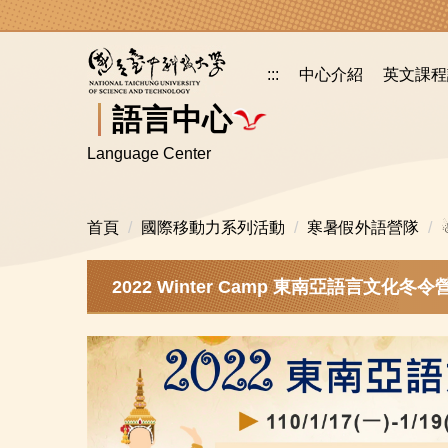
跳
到
主
:::
中心介紹
英文課程
要
內
語言中心
容
Language Center
區
首頁
國際移動力系列活動
寒暑假外語營隊
2022 Winter Camp 東南亞語言文化冬令