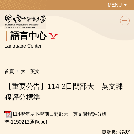
跳
MENU
到
主
要
內
語言中心
容
Language Center
區
首頁
大一英文
【重要公告】114-2日間部大一英文課
程評分標準
114學年度下學期日間部大一英文課程評分標
準-1150212通過.pdf
瀏覽數:
4987