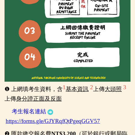
1
2
3
❶
上網填考生資料，含
基本資訊
上傳
大頭照
上傳
身分證正面及反面
考生報名連結
https://forms.gle/GJYRqfQtPgeqGGV57
❷
匯款繳交報名費
NT$3,200
（
可於
銀行或郵局臨