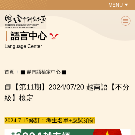
跳
MENU
到
主
要
內
語言中心
容
Language Center
區
首頁
▇ 越南語檢定中心 ▇
📘【第11期】2024/07/20 越南語【不分
級】檢定
2024.7.15修訂：考生名單+應試須知