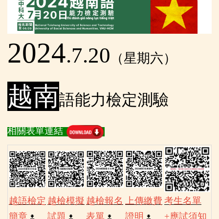
2024
.7.20
（星期六）
越南
語能力檢定測驗
相關表單連結
越語檢定
越檢模擬
越檢報名
上傳繳費
考生名單
簡章
試題
表單
證明
+應試須知