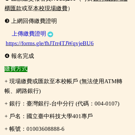
櫃匯款
或至
本校現場
繳費
）
❸
上網回傳繳費證明
上傳繳費證明
https://forms.gle/fhJTrr4TJWqvjeBU6
❹
報名完成
繳費方式
+ 現場繳費或匯款至本校帳戶 (無法使用ATM轉
帳、網路銀行)
+
銀行：臺灣銀行-台中分行 (代碼：004-0107)
+
戶名：國立臺中科技大學401專戶
+
帳號：01003608888-6