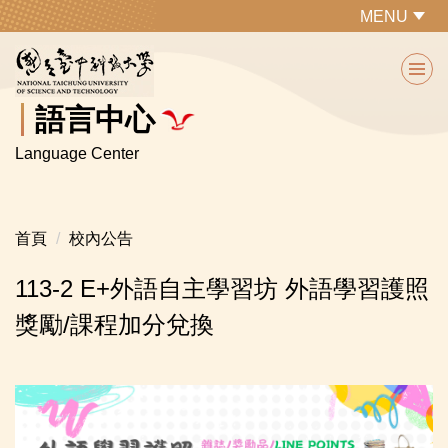
跳
MENU
到
主
要
內
語言中心
容
Language Center
區
首頁
校內公告
113-2 E+外語自主學習坊 外語學習護照
獎勵/課程加分兌換