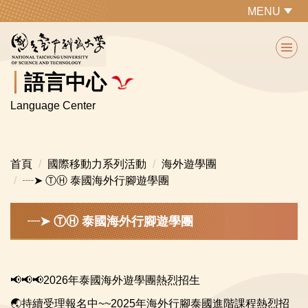
跳
MENU
到
主
要
內
語言中心
容
Language Center
區
首頁
國際移動力系列活動
海外遊學團
┈➤ ⓉⒽ 泰國海外行腳遊學團
┈➤ ⓉⒽ 泰國海外行腳遊學團
📢📢📢2026年泰國海外遊學團熱烈招生
🌏持續受理報名中~~2025年海外行腳泰國進階課程熱烈招