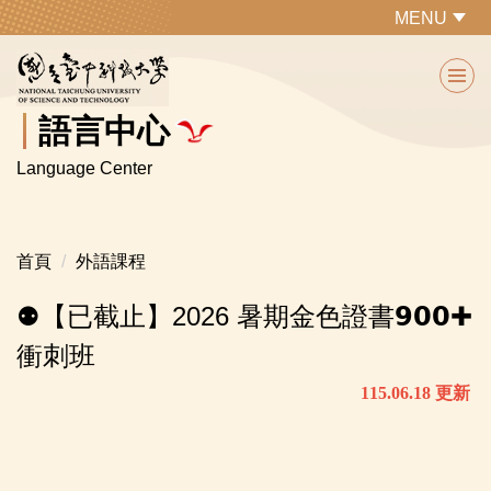
跳
MENU
到
主
要
內
語言中心
容
Language Center
區
首頁
外語課程
⚉【已截止】2026 暑期金色證書𝟵𝟬𝟬✚
衝刺班
115.06.18 更新