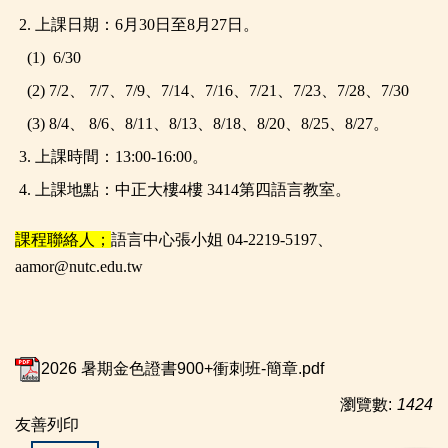
2.
上課日期：6月30日至8月27日。
(1)
6/30
(2) 7/2、 7/7
、7/9
、7/14
、7/16
、7/21
、7/23
、7/28
、7/30
(3) 8/4、 8/6
、8/11
、8/13
、8/18
、8/20
、8/25
、8/2
7。
3.
上課時間：13:00-16:00。
4.
上課地點：中正大樓4樓 3414第四語言教室。
課程聯絡人；
語言中心張小姐 04-2219-5197、
aamor@nutc.edu.tw
2026 暑期金色證書900+衝刺班-簡章.pdf
瀏覽數:
1424
友善列印