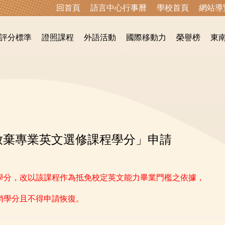
回首頁
語言中心行事曆
學校首頁
網站導
評分標準
證照課程
外語活動
國際移動力
榮譽榜
東
願放棄專業英文選修課程學分」申請
學分，改以該課程作為抵免校定英文能力畢業門檻之依據，
銷學分
且
不得申請恢復。