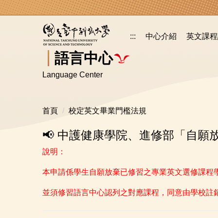
跳
到
主
:::
中心介紹
英文課程
要
內
語言中心
容
Language Center
區
首頁
校定英文畢業門檻法規
📢 中護健康學院、進修部「自
說明：
本申請係學生自願放棄已修習之專業英文選修課程
並須修習語言中心認列之對應課程，同意由學校註