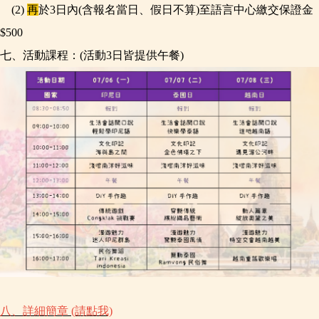
(2)
再
於
3日內(含報名當日、假日不算)至語言中心繳交保證金
$500
七、
活動課程
：
(活動3日皆提供午餐)
八、
詳細簡章 (請點我)